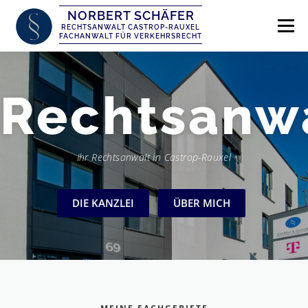
Zum
Inhalt
Menü
RECHTSANWALT CASTROP-RAUXEL
springen
RECHTSGEBIETE
ÜBER MICH
DIE KANZLEI
Rechtsanw
02305/3588 – 655
INSTAGRAM
Ihr Rechtsanwalt in Castrop-Rauxel
DIE KANZLEI
ÜBER MICH