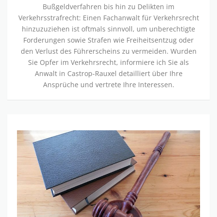
Bußgeldverfahren bis hin zu Delikten im
Verkehrsstrafrecht: Einen Fachanwalt für Verkehrsrecht
hinzuzuziehen ist oftmals sinnvoll, um unberechtigte
Forderungen sowie Strafen wie Freiheitsentzug oder
den Verlust des Führerscheins zu vermeiden. Wurden
Sie Opfer im Verkehrsrecht, informiere ich Sie als
Anwalt in Castrop-Rauxel detailliert über Ihre
Ansprüche und vertrete Ihre Interessen.
S
t
r
a
f
r
e