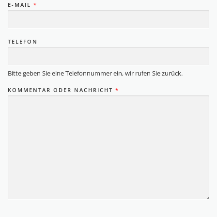
E-MAIL
*
TELEFON
Bitte geben Sie eine Telefonnummer ein, wir rufen Sie zurück.
T
KOMMENTAR ODER NACHRICHT
*
E
L
E
F
O
N
O
D
E
R
T
E
L
E
F
O
N