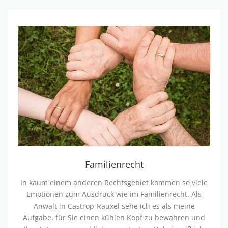
F
a
m
i
l
i
e
n
r
e
Familienrecht
c
In kaum einem anderen Rechtsgebiet kommen so viele
h
Emotionen zum Ausdruck wie im Familienrecht. Als
t
Anwalt in Castrop-Rauxel sehe ich es als meine
Aufgabe, für Sie einen kühlen Kopf zu bewahren und