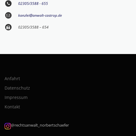
02305/3588 - 655
kanzlei@anwalt-castrop.de
02305/3588 – 654
Anfahrt
Datenschutz
Impressum
Kontakt
@rechtsanwalt_norbertschaefer