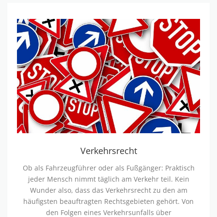
V
e
r
k
e
h
r
s
r
e
Verkehrsrecht
c
Ob als Fahrzeugführer oder als Fußgänger: Praktisch
h
jeder Mensch nimmt täglich am Verkehr teil. Kein
t
Wunder also, dass das Verkehrsrecht zu den am
häufigsten beauftragten Rechtsgebieten gehört. Von
den Folgen eines Verkehrsunfalls über